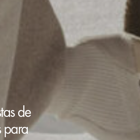
tas de
s para