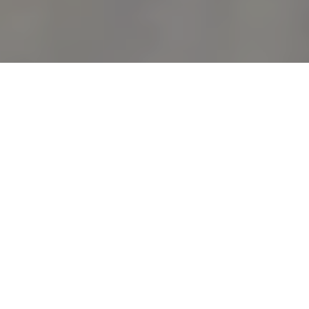
- EN ESTE ARTÍCULO -
Del “Same Old Love” al “sí, acepto”
El gran día: ceremonia y diseño
El estilo de los novios
Tendencias que podemos tomar como inspiración
Cuando Selena Gomez caminó hacia el altar con
Benny Blanco, el mundo dejó de ver a dos
celebridades y empezó a admirar un sueño hecho boda.