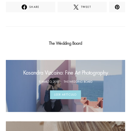
SHARE
TWEET
The Wedding Board
Kasandra Vizcaíno: Fine Art Photography
11 MARZO, 2019
THE WEDDING BOARD
LEER ARTÍCULO