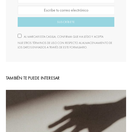
SUSCRÍBETE
AL MARCAR ESTA CASILLA, CONFIRMA QUE HA LEÍDO Y ACEPTA
NUESTROS TÉRMINOS DE USO CON RESPECTO AL ALMACENAMIENTO DE
LOS DATOS ENVIADOS A TRAVÉS DE ESTE FORMULARIO.
TAMBIÉN TE PUEDE INTERESAR