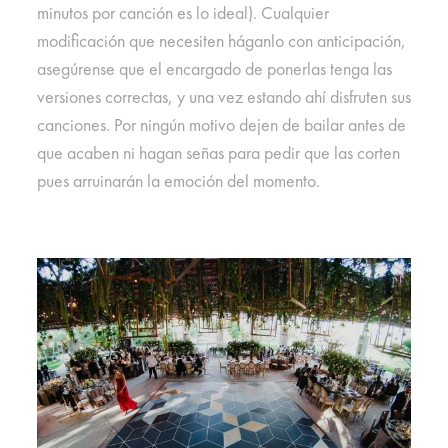
minutos por canción es lo ideal). Cualquier
modificación que necesiten háganlo con anticipación,
asegúrense que el encargado de ponerlas tenga las
versiones correctas, y una vez estando ahí disfruten sus
canciones. Por ningún motivo dejen de bailar antes de
que acaben ni hagan señas para pedir que las corten
pues arruinarán la emoción del momento.