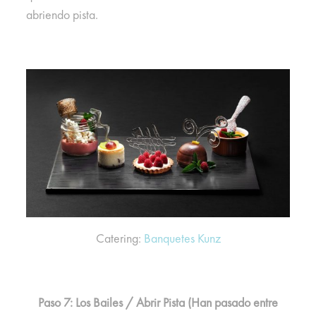
abriendo pista.
Catering:
Banquetes Kunz
Paso 7: Los Bailes / Abrir Pista (Han pasado entre