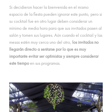
Si decidieron hacer la bienvenida en el mismo
espacio de la fiesta pueden ignorar este punto, pero si
su cocktail fue en otro lugar deben considerar un
mínimo de media hora para que sus invitados pasen al
salón y tomen sus lugares. Aún cuando el cocktail y las
mesas estén muy cerca uno del otro,
los invitados no
llegarán directo a sentarse por lo que es muy
importante evitar ser optimistas y siempre considerar
este tiempo
en sus programas.