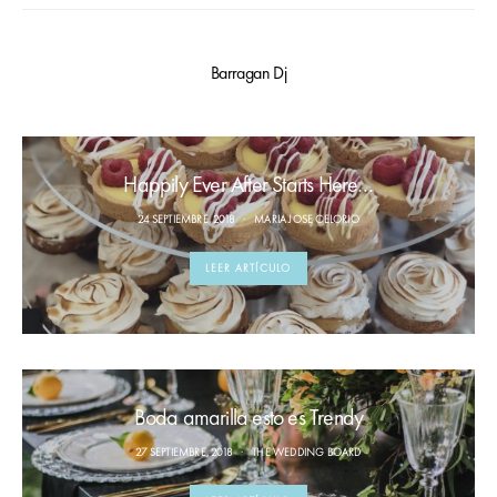
Barragan Dj
Happily Ever After Starts Here…
24 SEPTIEMBRE, 2018
MARIA JOSE CELORIO
LEER ARTÍCULO
Boda amarilla esto es Trendy
27 SEPTIEMBRE, 2018
THE WEDDING BOARD