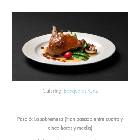
Catering:
Banquetes Kunz
Paso 6: La sobremesa (Han pasado entre cuatro y
cinco horas y media)