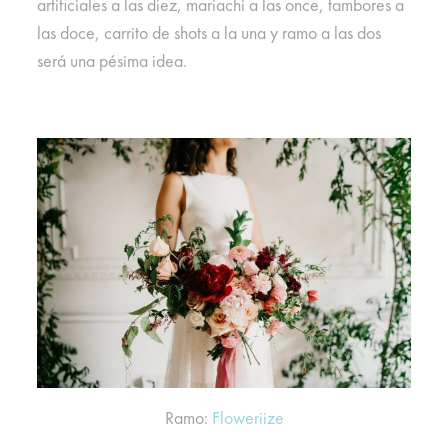
artificiales a las diez, mariachi a las once, tambores a
las doce, carrito de shots a la una y ramo a las dos
será una pésima idea.
Ramo:
Floweriize