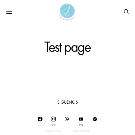
Test page
SÍGUENOS
LIKES
33K
109
FOLLOWERS
SUBSCRIBERS