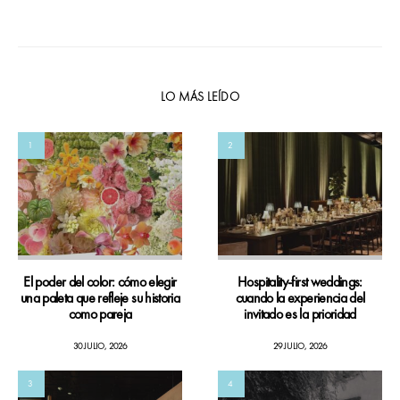
LO MÁS LEÍDO
1
2
El poder del color: cómo elegir
Hospitality-first weddings:
una paleta que refleje su historia
cuando la experiencia del
como pareja
invitado es la prioridad
30 JULIO, 2026
29 JULIO, 2026
3
4