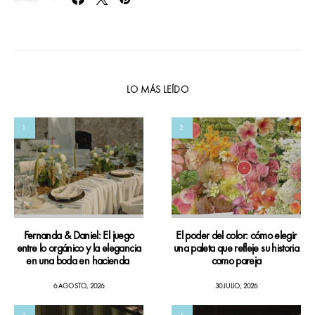
LO MÁS LEÍDO
1
2
Fernanda & Daniel: El juego
El poder del color: cómo elegir
entre lo orgánico y la elegancia
una paleta que refleje su historia
en una boda en hacienda
como pareja
6 AGOSTO, 2026
30 JULIO, 2026