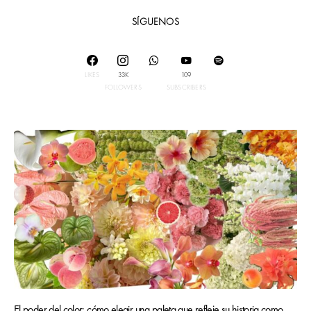
SÍGUENOS
LIKES
33K
109
FOLLOWERS
SUBSCRIBERS
El poder del color: cómo elegir una paleta que refleje su historia como