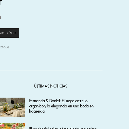
r
a
SUSCRÍBETE
ECTO AL
ÚLTIMAS NOTICIAS
Fernanda & Daniel: El juego entre lo
orgánico y la elegancia en una boda en
hacienda
El poder del color: cómo elegir una paleta