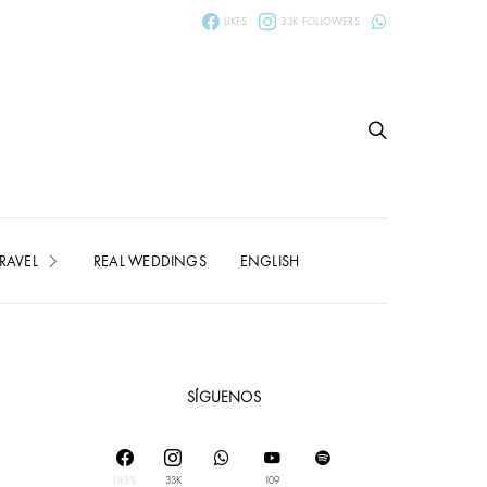
LIKES
33K
FOLLOWERS
RAVEL
REAL WEDDINGS
ENGLISH
SÍGUENOS
LIKES
33K
109