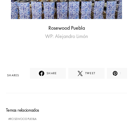
Rosewood Puebla
WP: Alejandro Limón
1
SHARE
TWEET
1
SHARES
Temas relacionados
ROSEWOOD PUEBLA