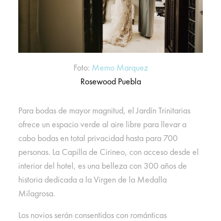
Foto:
Memo Marquez
Rosewood Puebla
Para bodas de mayor magnitud, el Jardín Trinitarias
ofrece un espacio verde al aire libre para llevar a
cabo bodas en total privacidad hasta para 700
personas. La Capilla de Cirineo, con acceso desde el
interior del hotel, es una belleza con 300 años de
historia dedicada a la Virgen de la Medalla
Milagrosa.
Los novios serán consentidos con románticas