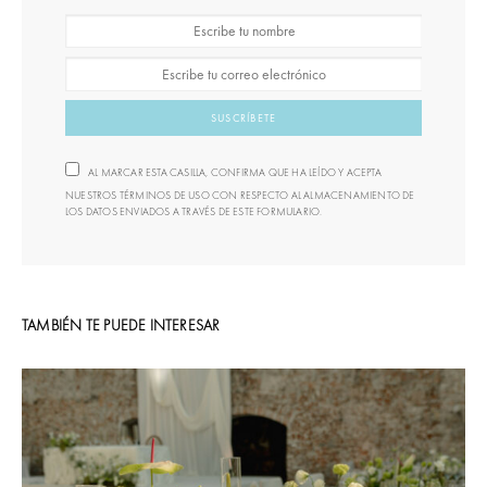
SUSCRÍBETE
AL MARCAR ESTA CASILLA, CONFIRMA QUE HA LEÍDO Y ACEPTA
NUESTROS TÉRMINOS DE USO CON RESPECTO AL ALMACENAMIENTO DE
LOS DATOS ENVIADOS A TRAVÉS DE ESTE FORMULARIO.
TAMBIÉN TE PUEDE INTERESAR