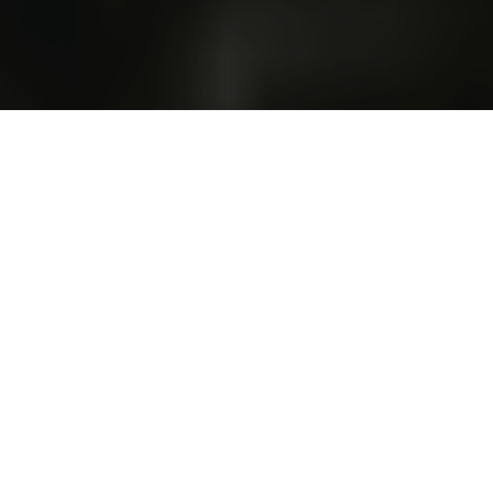
- EN ESTE ARTÍCULO -
Belmond Savute Elephant Lodge – Botswana
Mahali Mzuri – Kenya
Wilderness Bisate Lodge – Ruanda
Singita Sasakwa Lodge – Tanzania
Masiya’s Camp at Royal Malewane – Sudáfrica
Belmond Eagle Island Lodge – Botswana
Four Seasons Safari Lodge Serengeti – Tanzania
Tswalu Kalahari Reserve – Sudáfrica