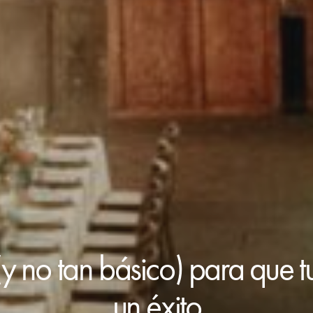
(y no tan básico) para que 
un éxito