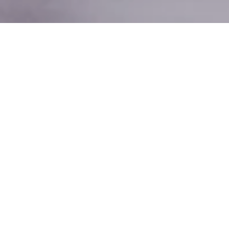
- EN ESTE ARTÍCULO -
Detalles de la boda
Presupuesto
Vestidos y joyas de la novia
Invitados y entretenimiento
La boda de Anant Ambani, hijo menor del magnate
Mukesh Ambani, y Radhika Merchant, una
destacada figura social y filántropa, ha sido uno de los
eventos más comentados y esperados en la sociedad india.