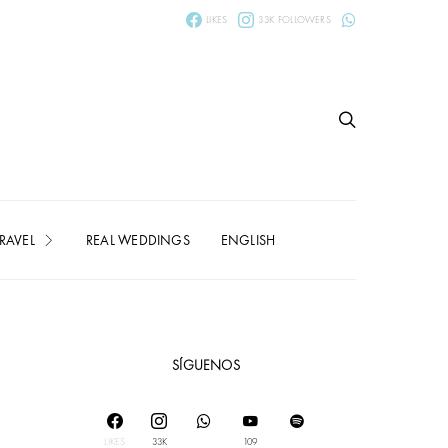
LIKES
33K
FOLLOWERS
RAVEL
REAL WEDDINGS
ENGLISH
SÍGUENOS
LIKES
33K
109