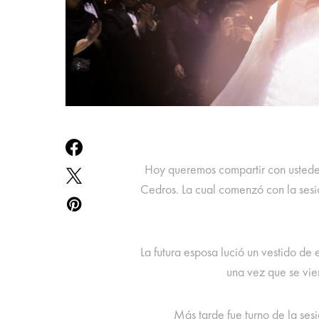
Hoy queremos compartir con ustedes
Cedros. La cual comenzó con la sesi
La futura esposa lució un vestido de
una vez que se vie
Más tarde fue turno de la ses