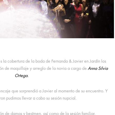
 la cobertura de la boda de Fernanda & Javier en Jardín los
ón de maquillaje y arreglo de la novia a cargo de
Anna Silvia
Ortega.
 encaje que sorprendió a Javier al momento de su encuentro. Y
ron pudimos llevar a cabo su sesión nupcial.
ión de damas y bestmen, así como de la sesión familiar.