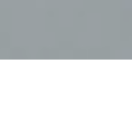
Entre las montañas místicas de Tepoztlán y rodeados
de amigos y familia provenientes de México e
Inglaterra, Inés y Phillip celebraron una boda
profundamente estética, emocional y culturalmente
significativa. Con alrededor de 200 invitados, la pareja
creó una experiencia inmersiva donde el diseño, la