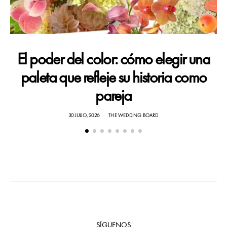
H
El poder del color: cómo elegir una
paleta que refleje su historia como
pareja
30 JULIO, 2026
THE WEDDING BOARD
SÍGUENOS