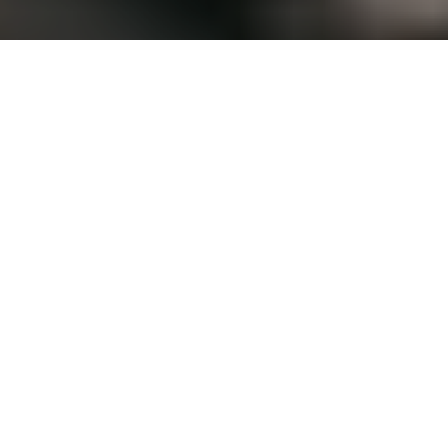
- EN ESTE ARTÍCULO -
HACCE U: Compromiso y respaldo inquebrantable
La esencia de HACCE U
Joshua Vital Wedding Planner: Maestro en creación
de bodas
Un camino de éxitos
Un Llegado de luz y elegancia
Contacta a Hacce U
En los últimos años, la producción de eventos ha
adquirido un protagonismo sin precedentes en el