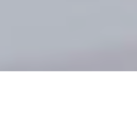
- EN ESTE ARTÍCULO -
Día Uno: La bienvenida
Día Dos: cultura, sabor y experiencias únicas
Día Tres: bienestar, frescura y un cierre inolvidable