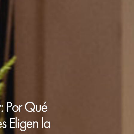
y: Por Qué
 Eligen la