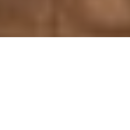
- EN ESTE ARTÍCULO -
Un venue histórico en el corazón de la ciudad
Servicios premium para tu boda en el Club de
Banqueros
Los beneficios de casarte en el Club de Banqueros
Un venue de bodas en la Ciudad de México con
historia y glamour
Contacta a Club de Banqueros