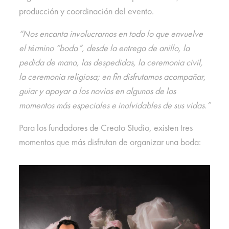
producción y coordinación del evento.
“Nos encanta involucrarnos en todo lo que envuelve
el término “boda”, desde la entrega de anillo, la
pedida de mano, las despedidas, la ceremonia civil,
la ceremonia religiosa; en fin disfrutamos acompañar,
guiar y apoyar a los novios en algunos de los
momentos más especiales e inolvidables de sus vidas.”
Para los fundadores de Creato Studio, existen tres
momentos que más disfrutan de organizar una boda: