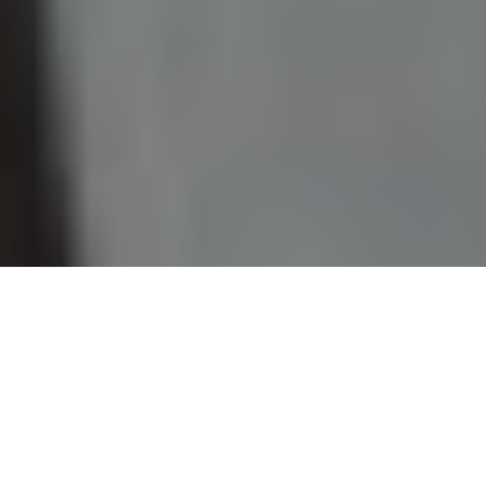
- EN ESTE ARTÍCULO -
Elige un lugar que hable de ustedes
Coordina tu look sin parecer uniformados
Ensayen gestos naturales