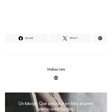
SHARE
TWEET
Melissa Lara
Un tatuaje: Que simbolice en tinta, el amor
eterno entre los dos.