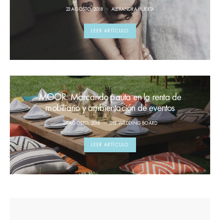
23 AGOSTO, 2018
ALEXANDRA HUERTA
LEER ARTÍCULO
MOOR: Marcando pauta en la renta de
mobiliario y ambientación de eventos
27 AGOSTO, 2018
THE WEDDING BOARD
LEER ARTÍCULO