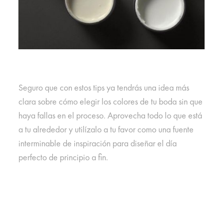
Seguro que con estos tips ya tendrás una idea más
clara sobre cómo elegir los colores de tu boda sin que
haya fallas en el proceso. Aprovecha todo lo que está
a tu alrededor y utilízalo a tu favor como una fuente
interminable de inspiración para diseñar el día
perfecto de principio a fin.