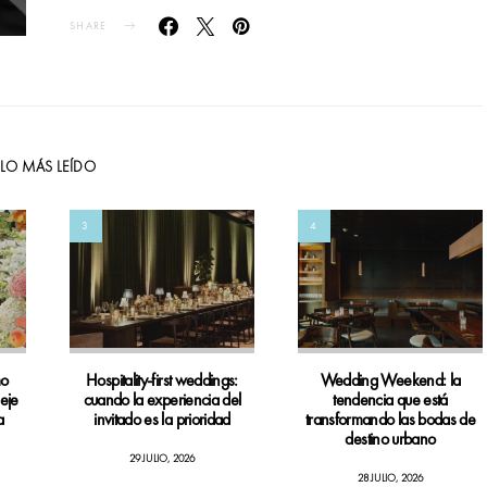
SHARE
LO MÁS LEÍDO
3
4
mo
Hospitality-first weddings:
Wedding Weekend: la
leje
cuando la experiencia del
tendencia que está
a
invitado es la prioridad
transformando las bodas de
destino urbano
29 JULIO, 2026
28 JULIO, 2026