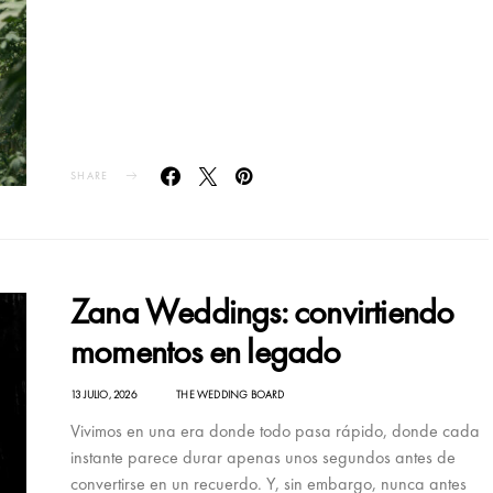
SHARE
Zana Weddings: convirtiendo
momentos en legado
13 JULIO, 2026
THE WEDDING BOARD
Vivimos en una era donde todo pasa rápido, donde cada
instante parece durar apenas unos segundos antes de
convertirse en un recuerdo. Y, sin embargo, nunca antes