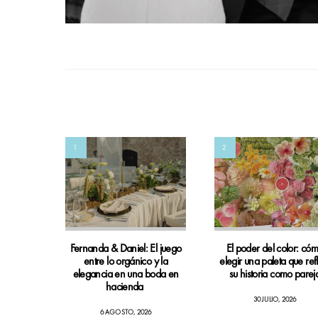
1
2
Fernanda & Daniel: El juego
El poder del color: có
entre lo orgánico y la
elegir una paleta que ref
elegancia en una boda en
su historia como parej
hacienda
30 JULIO, 2026
6 AGOSTO, 2026