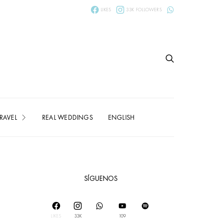
LIKES
33K
FOLLOWERS
RAVEL
REAL WEDDINGS
ENGLISH
SÍGUENOS
LIKES
33K
109