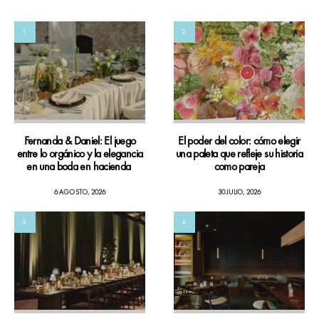
1
2
Fernanda & Daniel: El juego
El poder del color: cómo elegir
entre lo orgánico y la elegancia
una paleta que refleje su historia
en una boda en hacienda
como pareja
6 AGOSTO, 2026
30 JULIO, 2026
3
4