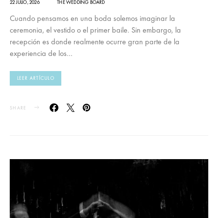
22 JULIO, 2026
THE WEDDING BOARD
Cuando pensamos en una boda solemos imaginar la
ceremonia, el vestido o el primer baile. Sin embargo, la
recepción es donde realmente ocurre gran parte de la
experiencia de los…
LEER ARTÍCULO
SHARE