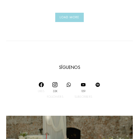
LOAD MORE
SÍGUENOS
LIKES
33K
109
FOLLOWERS
SUBSCRIBERS