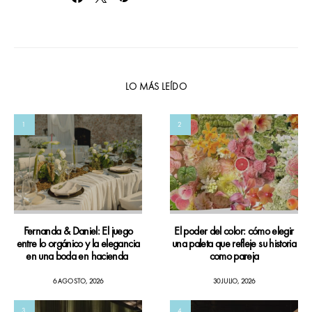
LO MÁS LEÍDO
1
2
Fernanda & Daniel: El juego
El poder del color: cómo elegir
entre lo orgánico y la elegancia
una paleta que refleje su historia
en una boda en hacienda
como pareja
6 AGOSTO, 2026
30 JULIO, 2026
3
4