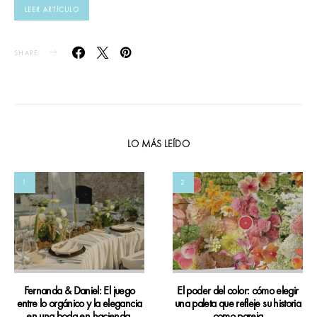
LEER ARTÍCULO
SHARE
LO MÁS LEÍDO
1
2
Fernanda & Daniel: El juego
El poder del color: cómo elegir
entre lo orgánico y la elegancia
una paleta que refleje su historia
en una boda en hacienda
como pareja