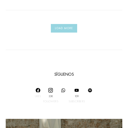
LOAD MORE
SÍGUENOS
LIKES
33K
109
FOLLOWERS
SUBSCRIBERS