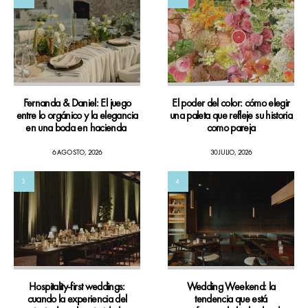
Fernanda & Daniel: El juego
El poder del color: cómo elegir
entre lo orgánico y la elegancia
una paleta que refleje su historia
en una boda en hacienda
como pareja
6 AGOSTO, 2026
30 JULIO, 2026
3
4
Hospitality-first weddings:
Wedding Weekend: la
cuando la experiencia del
tendencia que está