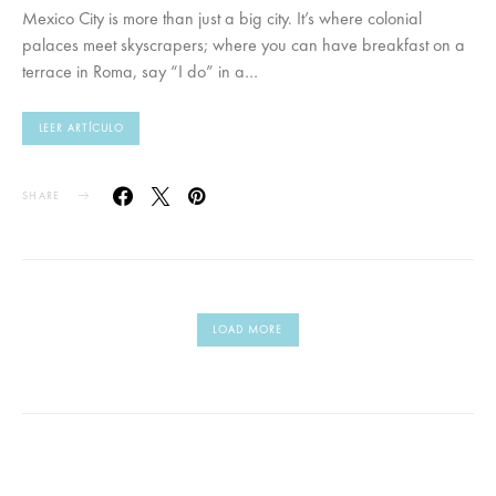
Mexico City is more than just a big city. It’s where colonial
palaces meet skyscrapers; where you can have breakfast on a
terrace in Roma, say “I do” in a…
LEER ARTÍCULO
SHARE
LOAD MORE