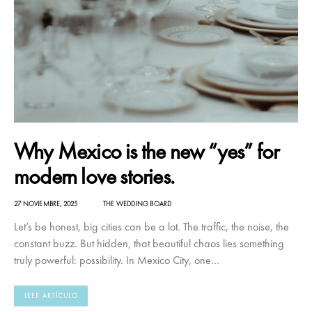
Why Mexico is the new “yes” for
modern love stories.
27 NOVIEMBRE, 2025
THE WEDDING BOARD
Let’s be honest, big cities can be a lot. The traffic, the noise, the
constant buzz. But hidden, that beautiful chaos lies something
truly powerful: possibility. In Mexico City, one…
LEER ARTÍCULO