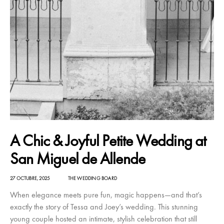
A Chic & Joyful Petite Wedding at
San Miguel de Allende
27 OCTUBRE, 2025
THE WEDDING BOARD
When elegance meets pure fun, magic happens—and that’s
exactly the story of Tessa and Joey’s wedding. This stunning
young couple hosted an intimate, stylish celebration that still