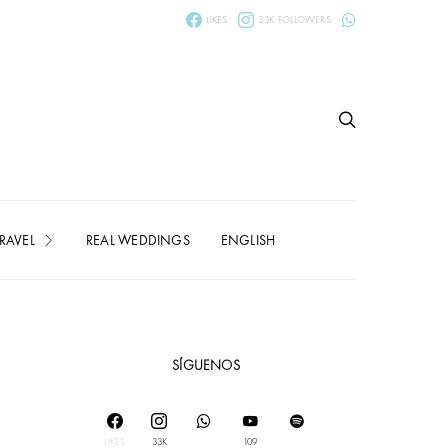
LIKES
33K
FOLLOWERS
RAVEL
REAL WEDDINGS
ENGLISH
SÍGUENOS
LIKES
33K
109