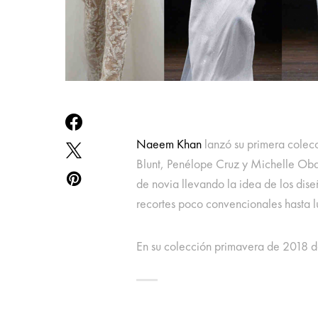
Naeem Khan
lanzó su primera colec
Blunt, Penélope Cruz y Michelle Oba
de novia llevando la idea de los dis
recortes poco convencionales hasta l
En su colección primavera de 2018 des