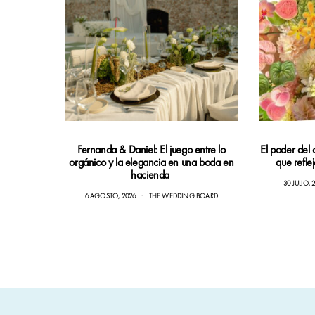
Fernanda & Daniel: El juego entre lo
El poder del 
orgánico y la elegancia en una boda en
que refle
hacienda
30 JULIO, 
6 AGOSTO, 2026
THE WEDDING BOARD