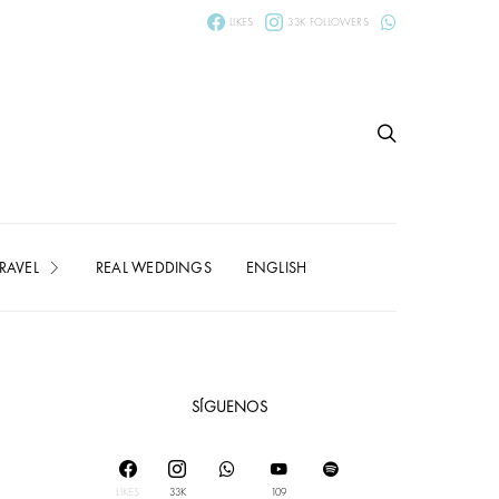
LIKES
33K
FOLLOWERS
RAVEL
REAL WEDDINGS
ENGLISH
SÍGUENOS
LIKES
33K
109