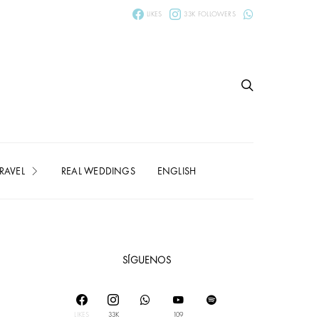
LIKES
33K
FOLLOWERS
RAVEL
REAL WEDDINGS
ENGLISH
SÍGUENOS
LIKES
33K
109