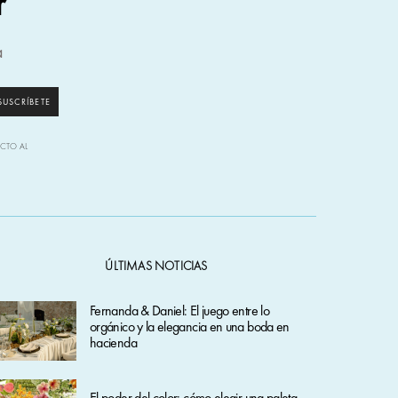
r
a
SUSCRÍBETE
ECTO AL
ÚLTIMAS NOTICIAS
Fernanda & Daniel: El juego entre lo
orgánico y la elegancia en una boda en
hacienda
El poder del color: cómo elegir una paleta