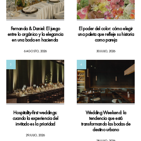
Fernanda & Daniel: El juego
El poder del color: cómo elegir
entre lo orgánico y la elegancia
una paleta que refleje su historia
en una boda en hacienda
como pareja
6 AGOSTO, 2026
30 JULIO, 2026
3
4
Hospitality-first weddings:
Wedding Weekend: la
cuando la experiencia del
tendencia que está
invitado es la prioridad
transformando las bodas de
destino urbano
29 JULIO, 2026
28 JULIO, 2026