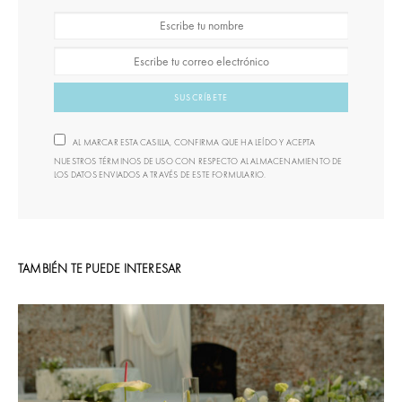
SUSCRÍBETE
AL MARCAR ESTA CASILLA, CONFIRMA QUE HA LEÍDO Y ACEPTA
NUESTROS TÉRMINOS DE USO CON RESPECTO AL ALMACENAMIENTO DE
LOS DATOS ENVIADOS A TRAVÉS DE ESTE FORMULARIO.
TAMBIÉN TE PUEDE INTERESAR