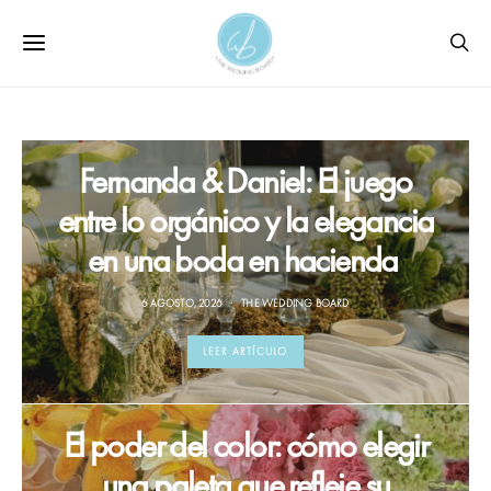
Fernanda & Daniel: El juego
entre lo orgánico y la elegancia
en una boda en hacienda
6 AGOSTO, 2026
THE WEDDING BOARD
LEER ARTÍCULO
El poder del color: cómo elegir
una paleta que refleje su