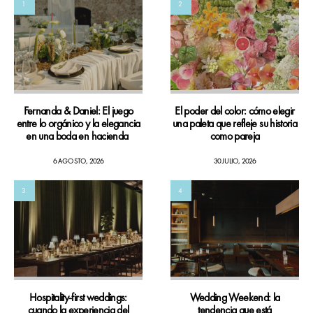
1
2
Fernanda & Daniel: El juego
El poder del color: cómo elegir
entre lo orgánico y la elegancia
una paleta que refleje su historia
en una boda en hacienda
como pareja
6 AGOSTO, 2026
30 JULIO, 2026
3
4
Hospitality-first weddings:
Wedding Weekend: la
cuando la experiencia del
tendencia que está