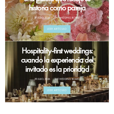
historia como pareja
30 JULIO, 2026
THE WEDDING BOARD
LEER ARTÍCULO
Hospitality-first weddings:
cuando la experiencia del
invitado es la prioridad
29 JULIO, 2026
THE WEDDING BOARD
LEER ARTÍCULO